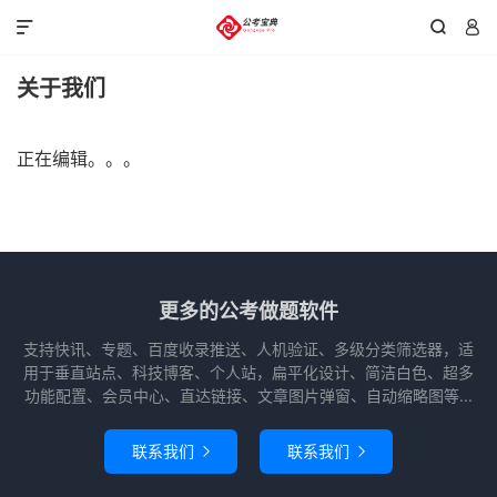



关于我们
正在编辑。。。
更多的公考做题软件
支持快讯、专题、百度收录推送、人机验证、多级分类筛选器，适
用于垂直站点、科技博客、个人站，扁平化设计、简洁白色、超多
功能配置、会员中心、直达链接、文章图片弹窗、自动缩略图等...
联系我们
联系我们

