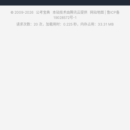
© 2009-2026
公考宝典
本站技术由腾讯云提供
网站地图
|
鲁ICP备
19028572号-1
请求次数：20 次，加载用时：0.225 秒，内存占用：33.31 MB