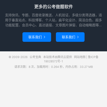
更多的公考做题软件
支持快讯、专题、百度收录推送、人机验证、多级分类筛选器，适
用于垂直站点、科技博客、个人站，扁平化设计、简洁白色、超多
功能配置、会员中心、直达链接、文章图片弹窗、自动缩略图等...
联系我们
联系我们


© 2009-2026
公考宝典
本站技术由腾讯云提供
网站地图
|
鲁ICP备
19028572号-1
请求次数：8 次，加载用时：0.264 秒，内存占用：33.27 MB