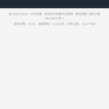
© 2009-2026
公考宝典
本站技术由腾讯云提供
网站地图
|
鲁ICP备
19028572号-1
请求次数：18 次，加载用时：0.224 秒，内存占用：33.47 MB