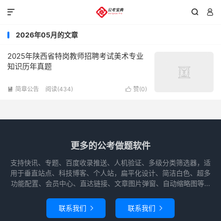



2026年05月的文章
2025年陕西省特岗教师招聘考试美术专业
知识历年真题
简章公告
阅读(434)
赞(
0
)


更多的公考做题软件
支持快讯、专题、百度收录推送、人机验证、多级分类筛选器，适
用于垂直站点、科技博客、个人站，扁平化设计、简洁白色、超多
功能配置、会员中心、直达链接、文章图片弹窗、自动缩略图等...
联系我们
联系我们

