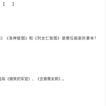
是？【 】
箴图》《洛神赋图》和《列女仁智图》是哪位画家的摹本？
品有《微笑的军官》、《吉普赛女郎》。