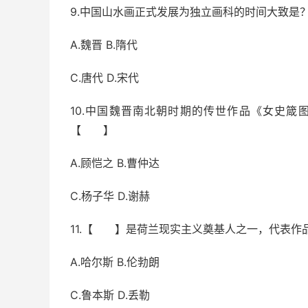
9.中国山水画正式发展为独立画科的时间大致
A.魏晋 B.隋代
C.唐代 D.宋代
10.中国魏晋南北朝时期的传世作品《女史
【 】
A.顾恺之 B.曹仲达
C.杨子华 D.谢赫
11.【 】是荷兰现实主义奠基人之一，代表作
A.哈尔斯 B.伦勃朗
C.鲁本斯 D.丢勒