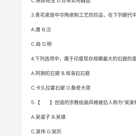
C.丧葬用玉 D.日常实用器皿
3.青花瓷是中华陶瓷制工艺的珍品，在下列朝
A.唐 B.汉
C.商 D.明
4.下列选项中，属于印度现存规模最大的石窟的
A.阿旃陀石窟 B.埃洛拉石窟
C.卡久拉霍石窟 D.桑奇大塔
5.【 】创造的宗教绘画风格被后人称为“吴家
A.吴道子 B.吴镇
C.吴伟 D.吴历