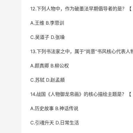
12.下列人物中，作为破墨法早期倡导者的是？
A.王维 B.李思训
C.吴道子 D.张璪
13.下列书法家之中，属于“尚意”书风核心代表
A.颜真卿 B.柳公权
C.苏轼 D.赵孟頫
14.战国《人物御龙帛画》的核心描绘主题是？
A.历史故事 B.神话传说
C.引魂升天 D.日常生活