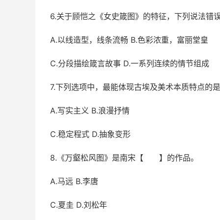
6.关于顾恺之《女史箴图》的特征，下列说法
A.以线造型，线条流畅 B.色彩浓重，富丽堂皇
C.分段描绘箴言故事 D.一系列连续的情节组成
7.下列选项中，最能体现古埃及美术本质特点
A.写实主义 B.浪漫抒情
C.稳定程式 D.抽象变形
8.《万壑松风图》是南宋【 】的作品。
A.马远 B.李唐
C.夏圭 D.刘松年