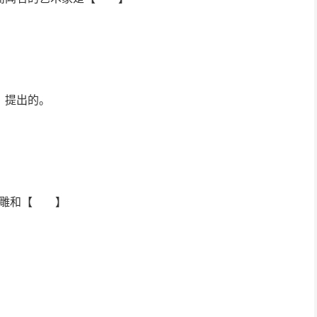
】提出的。
浮雕和【 】