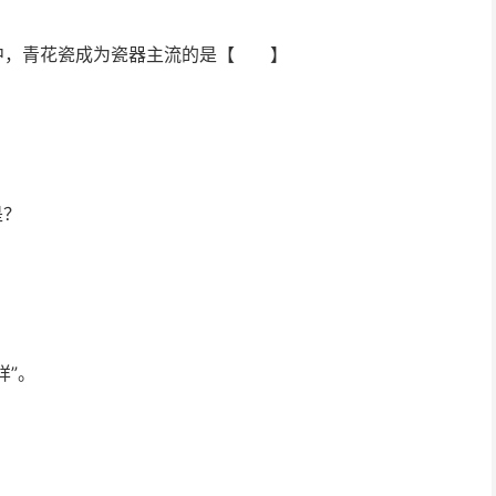
代中，青花瓷成为瓷器主流的是【 】
是？
样”。