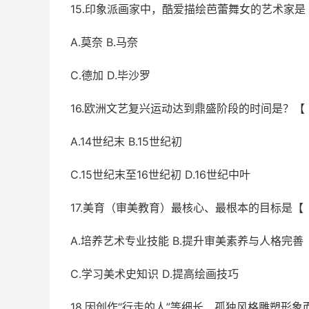
15.印象派画家中，酷爱描绘芭蕾舞女的艺术家
A.莫奈 B.马奈
C.德加 D.毕沙罗
16.欧洲文艺复兴运动达到鼎盛阶段的时间是？
A.14世纪末 B.15世纪初
C.15世纪末至16世纪初 D.16世纪中叶
17.美育（审美教育）最核心、最根本的目标是
A.培养艺术专业技能 B.提升审美素养与人格完善
C.学习美术史知识 D.提高绘画技巧
18.因创作“行走的人”等细长、孤独风格雕塑